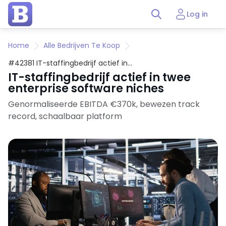
Log in
Home
Alle Bedrijven Te Koop
#42381 IT-staffingbedrijf actief in
twee enterprise software niches
IT-staffingbedrijf actief in twee
enterprise software niches
Genormaliseerde EBITDA €370k, bewezen track
record, schaalbaar platform