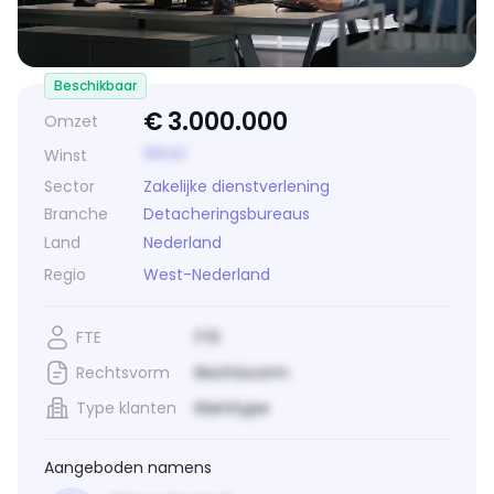
Beschikbaar
€
3.000.000
Omzet
Winst
Winst
Sector
Zakelijke dienstverlening
Branche
Detacheringsbureaus
Land
Nederland
Regio
West-Nederland
FTE
FTE
Rechtsvorm
Rechtsvorm
Type klanten
Klanttype
Aangeboden namens