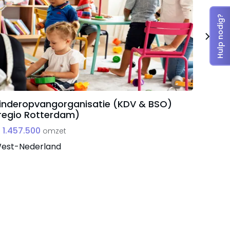
Hulp nodig?
inderopvangorganisatie (KDV & BSO)
Goedl
regio Rotterdam)
retai
 1.457.500
€ 775
omzet
est-Nederland
Zuid-N