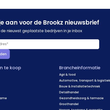
je aan voor de Brookz nieuwsbrief
de nieuwst geplaatste bedrijven in je inbox
den
en te koop
Brancheinformatie
Agri & food
Automotive, transport & logistie
Bouw & Installatietechniek
Detailhandel
name
Gezondheidszorg & farmacie
f
Groothandel
Horeca, toerisme & recreatie