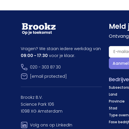
Meld 
Ontvang 
Vragen? We staan iedere werkdag van
09:00 - 17:30
voor je klaar.
Aanmel
020 - 303 87 30
[email protected]
Bedrijv
Subsectors
Land
Brookz B.V.
Provincie
Science Park 106
Stad
1098 XG Amsterdam
Type over
Fase bedrij
Volg ons op LinkedIn