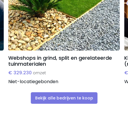
Webshops in grind, split en gerelateerde
K
tuinmaterialen
(
€ 329.230
€
omzet
Niet-locatiegebonden
W
Bekijk alle bedrijven te koop