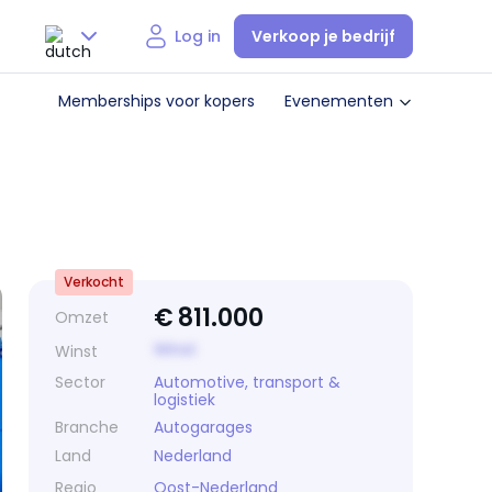
Verkoop je bedrijf
Log in
Nederlands
Memberships voor kopers
Evenementen
English
Verkocht
€
811.000
Omzet
Winst
Winst
Sector
Automotive, transport &
logistiek
Branche
Autogarages
Land
Nederland
Regio
Oost-Nederland