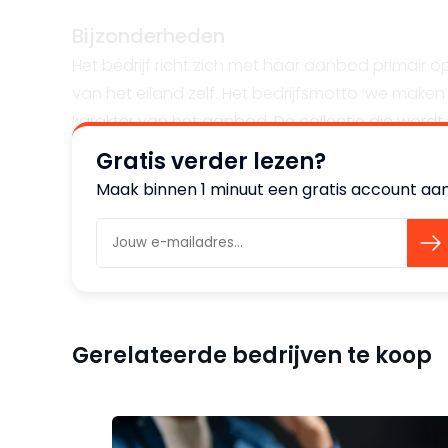
Bijzonderheden
Het bedrijf richt zich met haar aanbod primair 
van het eiland zelf. Het bedrijfsmotto ‘we maken j
karakter van het aanbod. De collectie die wordt
modeaccessoires, badmode en lingerie en zonne
Gratis verder lezen?
Maak binnen 1 minuut een gratis account aan
Overige informatie
Het bedrijf is een merkenwinkel en heeft meerd
uitgewerkt in de samenstelling van de collectie. 
verleiden. Feit is dat winkelen tot de belangrijk
daar wordt door het bedrijf op ingespeeld. De m
Gerelateerde bedrijven te koop