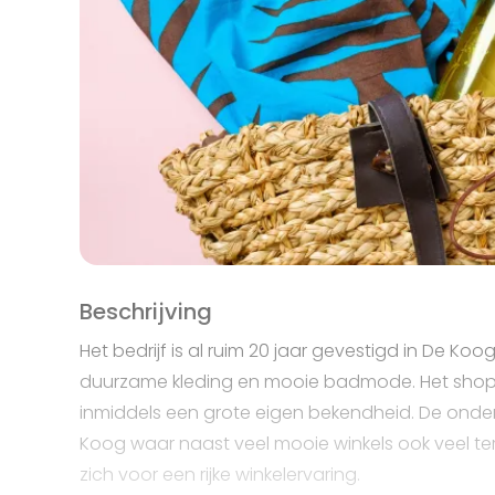
Beschrijving
Het bedrijf is al ruim 20 jaar gevestigd in De Ko
duurzame kleding en mooie badmode. Het shop-
inmiddels een grote eigen bekendheid. De onder
Koog waar naast veel mooie winkels ook veel te
zich voor een rijke winkelervaring.