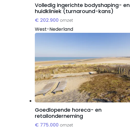
Volledig ingerichte bodyshaping- en
huidkliniek (turnaround-kans)
€ 202.900
omzet
West-Nederland
Goedlopende horeca- en
retailonderneming
€ 775.000
omzet