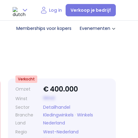
Verkoop je bedrijf
Log in
Nederlands
Memberships voor kopers
Evenementen
English
Verkocht
€
400.000
Omzet
Winst
Winst
Sector
Detailhandel
Branche
Kledingwinkels
·
Winkels
Land
Nederland
Regio
West-Nederland