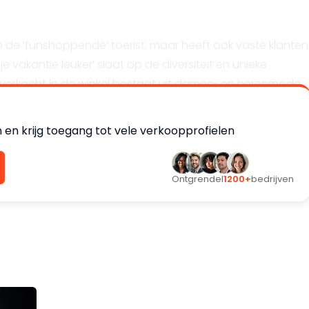
op de ‘funshoppende’ toerist, maar heeft ook vaste klanten
e vakantie leuker’ slaat op de diversiteit en unieke
 verkocht in de winkel bestaat uit dames- en herenmode,
brillen.
 en krijg toegang tot vele verkoopprofielen
ere gerenommeerde merken. Het motto van de winkel is
Die is er namelijk op gericht de ‘funshopper’ optimaal te
Ontgrendel
1200+
bedrijven
ste vrijetijdsbestedingen van de Nederlander behoort en
erken zijn speciaal, niet alledaags en duurzaam.