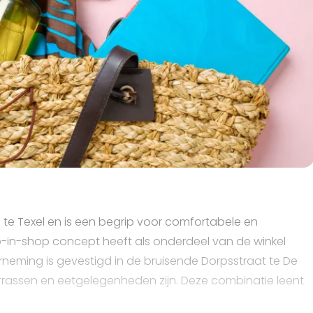
og te Texel en is een begrip voor comfortabele en
in-shop concept heeft als onderdeel van de winkel
neming is gevestigd in de bruisende Dorpsstraat te De
rrassen en eetgelegenheden zijn. Deze combinatie leent