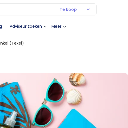
Te koop
g
Adviseur zoeken
Meer
kel (Texel)