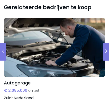
beschikbaar.
Gerelateerde bedrijven te koop
Autogarage
€ 2.085.000
omzet
Zuid-Nederland