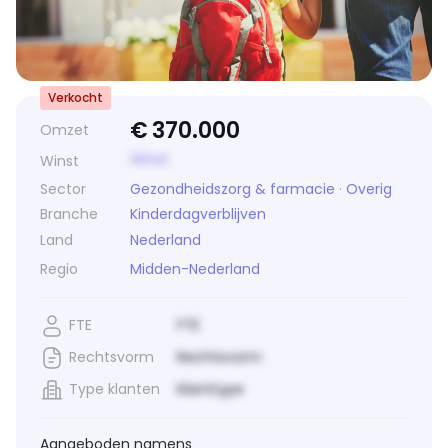
Verkocht
€
370.000
Omzet
Winst
Winst
Sector
Gezondheidszorg & farmacie
·
Overig
Branche
Kinderdagverblijven
Land
Nederland
Regio
Midden-Nederland
FTE
FTE
Rechtsvorm
Rechtsvorm
Type klanten
Klanttype
Aangeboden namens