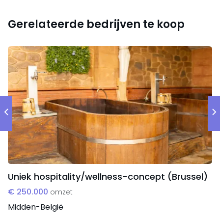
De onderneming beschikt over ongeveer 3,14 FTE. De
BSO wordt te koop aangeboden zonder personeel.
Gerelateerde bedrijven te koop
Omzet
De geprognotiseerde omzet voor 2022 is € 370.000.
Uniek hospitality/wellness-concept (Brussel)
€ 250.000
omzet
Midden-België