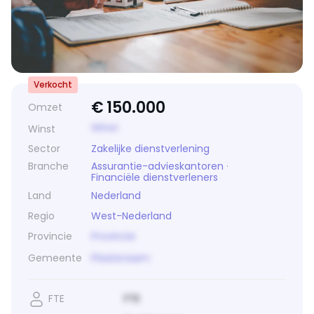
Verkocht
€
150.000
Omzet
Winst
Winst
Sector
Zakelijke dienstverlening
Branche
Assurantie-advieskantoren
·
Financiële dienstverleners
Land
Nederland
Regio
West-Nederland
Provincie
Provincie
Gemeente
Plaatsnaam
FTE
FTE