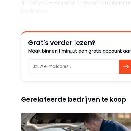
(mobility-as-a-service). Post-corona geherstruc
break-even.
Gratis verder lezen?
Maak binnen 1 minuut een gratis account aan
Gerelateerde bedrijven te koop