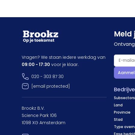
Meld 
Ontvang 
Vragen? We staan iedere werkdag van
09:00 - 17:30
voor je klaar.
Aanmel
020 - 303 87 30
[email protected]
Bedrijv
Subsectors
Land
Brookz B.V.
Provincie
Science Park 106
Stad
1098 XG Amsterdam
Type over
Fase bedrij