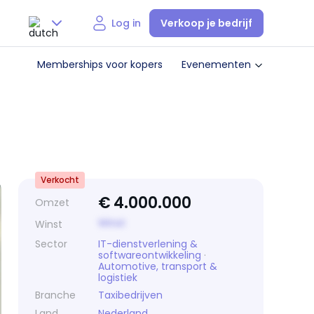
Verkoop je bedrijf
Log in
Nederlands
Memberships voor kopers
Evenementen
English
Verkocht
€
4.000.000
Omzet
Winst
Winst
Sector
IT-dienstverlening &
softwareontwikkeling
·
Automotive, transport &
logistiek
Branche
Taxibedrijven
Land
Nederland