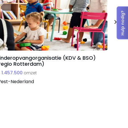
Hulp nodig?
inderopvangorganisatie (KDV & BSO)
Goedl
regio Rotterdam)
retai
 1.457.500
€ 775
omzet
est-Nederland
Zuid-N