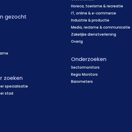
Horeca, toerisme & recreatie
IT, online & e-commerce
en gezocht
Industrie & productie
Media, reclame & communicatie
Zakelijke dienstverlening
Overig
name
Onderzoeken
f
Sectormonitors
Regio Monitors
r zoeken
Barometers
er specialisatie
per stad