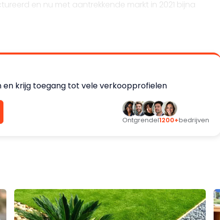
tureerd en nu met aantrekkende markt in 2021 bijna
 en krijg toegang tot vele verkoopprofielen
Ontgrendel
1200+
bedrijven