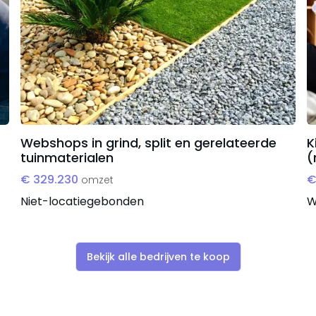
Webshops in grind, split en gerelateerde
K
tuinmaterialen
(
€ 329.230
€
omzet
Niet-locatiegebonden
W
Bekijk alle bedrijven te koop