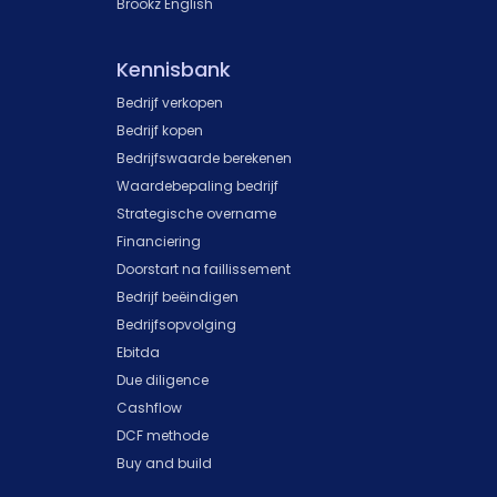
Brookz English
Kennisbank
Bedrijf verkopen
Bedrijf kopen
Bedrijfswaarde berekenen
Waardebepaling bedrijf
Strategische overname
Financiering
Doorstart na faillissement
Bedrijf beëindigen
Bedrijfsopvolging
Ebitda
Due diligence
Cashflow
DCF methode
Buy and build