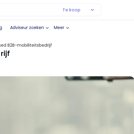
Te koop
g
Adviseur zoeken
Meer
d B2B-mobiliteitsbedrijf
ijf