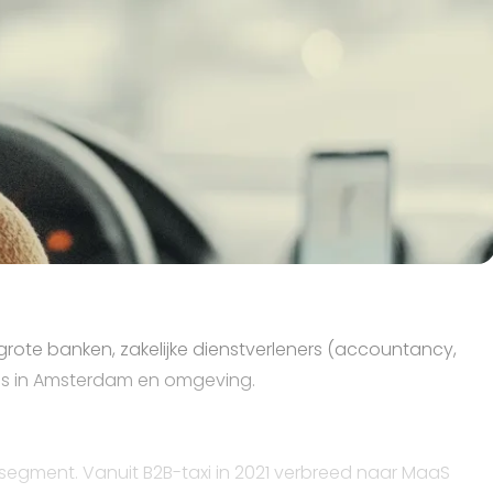
s grote banken, zakelijke dienstverleners (accountancy,
els in Amsterdam en omgeving.
r segment. Vanuit B2B-taxi in 2021 verbreed naar MaaS