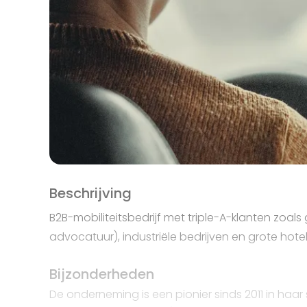
Beschrijving
B2B-mobiliteitsbedrijf met triple-A-klanten zoal
advocatuur), industriële bedrijven en grote hot
Bijzonderheden
De onderneming is een pionier sinds 2011 in haa