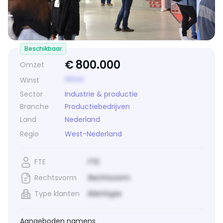
Beschikbaar
€
800.000
Omzet
Winst
Winst
Sector
Industrie & productie
Branche
Productiebedrijven
Land
Nederland
Regio
West-Nederland
FTE
FTE
Rechtsvorm
Rechtsvorm
Type klanten
Klanttype
Aangeboden namens