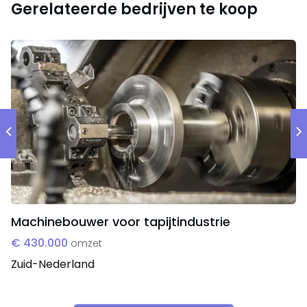
Gerelateerde bedrijven te koop
Kerncijfers
De gemiddelde omzet over de laatste jaren
bedraagt circa € 800.000,- met een EBITDA van circa
€ 200.000,-. De eigenaar wil 100% van de aandelen
verkopen, maar staat ook open voor een
activa/passiva transactie.
Machinebouwer voor tapijtindustrie
€ 430.000
omzet
Zuid-Nederland