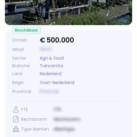
Beschikbaar
€
500.000
Omzet
Winst
Winst
Sector
Agri & food
Branche
Tuincentra
Land
Nederland
Regio
Oost-Nederland
Provincie
Provincie
FTE
FTE
Rechtsvorm
Rechtsvorm
Type klanten
Klanttype