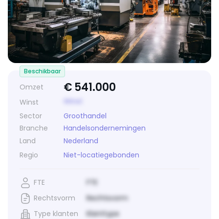
Beschikbaar
€
541.000
Omzet
Winst
Winst
Sector
Groothandel
Branche
Handelsondernemingen
Land
Nederland
Regio
Niet-locatiegebonden
FTE
FTE
Rechtsvorm
Rechtsvorm
Type klanten
Klanttype