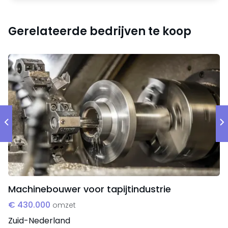
Prefered supplier bij multinational
Gerelateerde bedrijven te koop
Organisatie & huisvesting
Twee vennoten. Pand is gehuurd met telkens een
verlenging van 2 jaar.
Machinebouwer voor tapijtindustrie
€ 430.000
omzet
Zuid-Nederland