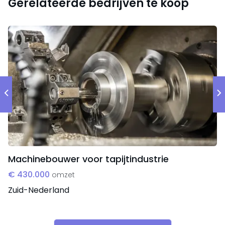
schriftelijke onderhoudsabonnementen, maar
Gerelateerde bedrijven te koop
klanten zijn vanwege de geboden service zeer trouw.
Machinebouwer voor tapijtindustrie
€ 430.000
omzet
Zuid-Nederland