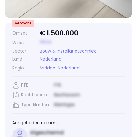
Verkocht
€
1.500.000
Omzet
Winst
Winst
Sector
Bouw & installatietechniek
Land
Nederland
Regio
Midden-Nederland
FTE
FTE
Rechtsvorm
Rechtsvorm
Type klanten
Klanttype
Aangeboden namens
Afgeschermd