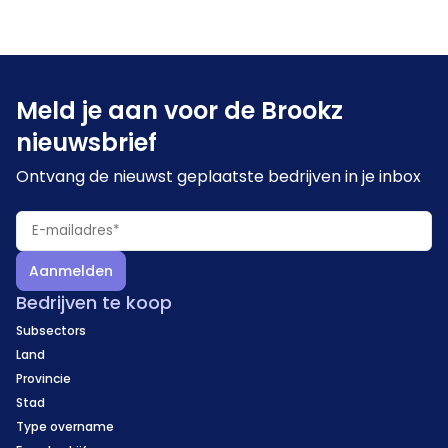
langdurige klant- en leveranciersrelaties, een brede
one-stop-shop propositie, flexibele logistieke
mogelijkheden en exclusieve agentschappen voor
Meld je aan voor de Brookz
specifieke producten, hetgeen een solide
fundament biedt voor verdere groei. De transactie
nieuwsbrief
wordt ingegeven door de aanstaande pensionering
Ontvang de nieuwst geplaatste bedrijven in je inbox
van de aandeelhouder, waarbij een zorgvuldig
overdrachtsproces is voorzien.
Aanmelden
Bedrijven te koop
Subsectors
Land
Provincie
Stad
Type overname