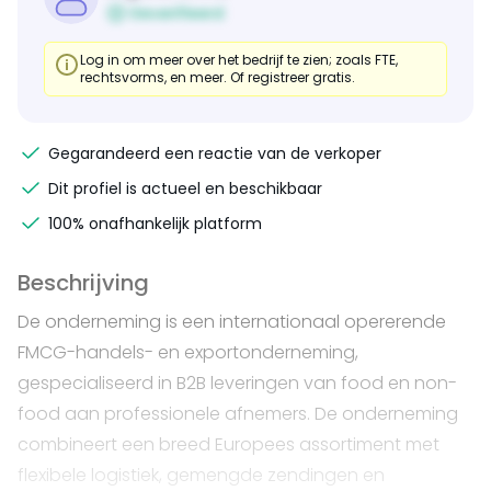
Geverifieerd
Log in om meer over het bedrijf te zien; zoals FTE,
rechtsvorms, en meer. Of registreer gratis.
Gegarandeerd een reactie van de verkoper
Dit profiel is actueel en beschikbaar
100% onafhankelijk platform
Beschrijving
De onderneming is een internationaal opererende
FMCG-handels- en exportonderneming,
gespecialiseerd in B2B leveringen van food en non-
food aan professionele afnemers. De onderneming
combineert een breed Europees assortiment met
flexibele logistiek, gemengde zendingen en