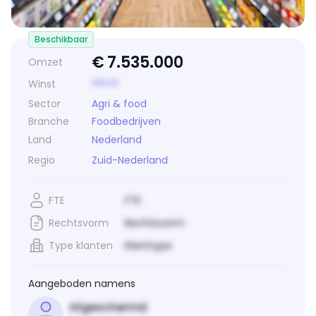
Beschikbaar
€
7.535.000
Omzet
Winst
Winst
Sector
Agri & food
Branche
Foodbedrijven
Land
Nederland
Regio
Zuid-Nederland
FTE
FTE
Rechtsvorm
Rechtsvorm
Type klanten
Klanttype
Aangeboden namens
Afgeschermd