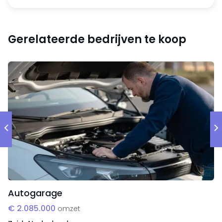
De locatie is een enorm sterk punt van deze vestiging
gelegen in de stroom tussen 2 supermarkten (AH en
Lidl) en sterke retailers zoals Rituals, Bagels & Beans,
Gerelateerde bedrijven te koop
Rituals, Xenos en andere zeer bekende namen.
Organisatie
De winkel is volledig ingericht en klaar om te starten
als ondernemer.
Autogarage
€ 2.085.000
omzet