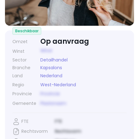
Beschikbaar
Op aanvraag
Omzet
Winst
Winst
Sector
Detailhandel
Branche
Kapsalons
Land
Nederland
Regio
West-Nederland
Provincie
Provincie
Gemeente
Plaatsnaam
FTE
FTE
Rechtsvorm
Rechtsvorm