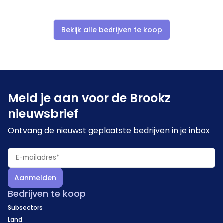
aantal parkeerplaatsen direct gelegen voor het
pand. Het pand is ingericht als kantoorpand en kan
Bekijk alle bedrijven te koop
gekocht dan wel gehuurd worden.
Meld je aan voor de Brookz
nieuwsbrief
Ontvang de nieuwst geplaatste bedrijven in je inbox
Aanmelden
Bedrijven te koop
Subsectors
Land