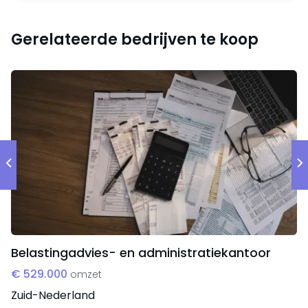
georiënteerd en bemiddelt voornamelijk in panden
voor de particuliere bewoning. Gemiddeld bedraagt
Gerelateerde bedrijven te koop
het woningbestand ± 30 woningen.
Medewerkers
De onderneming wordt gevoerd in de vorm van een
eenmanszaak. Het compact en goed op elkaar
ingespeelde personeelsteam bestaat uit de
eigenaresse en een drietal medewerkers, waarvan 1
assistant register makelaar en 2 medewerksters
binnendienst. Het betreft een kleine en platte
organisatie.
Belastingadvies- en administratiekantoor
Locatie
€ 529.000
omzet
De onderneming is gevestigd in een representatief
Zuid-Nederland
en gunstig gesitueerd eigen bedrijfspand met een