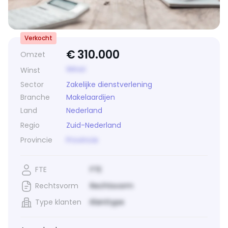
Verkocht
€
310.000
Omzet
Winst
Winst
Sector
Zakelijke dienstverlening
Branche
Makelaardijen
Land
Nederland
Regio
Zuid-Nederland
Provincie
Provincie
FTE
FTE
Rechtsvorm
Rechtsvorm
Type klanten
Klanttype