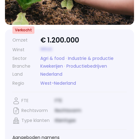
Verkocht
€
1.200.000
Omzet
Winst
Winst
Sector
Agri & food
·
Industrie & productie
Branche
Kwekerijen
·
Productiebedrijven
Land
Nederland
Regio
West-Nederland
FTE
FTE
Rechtsvorm
Rechtsvorm
Type klanten
Klanttype
Aangeboden namens