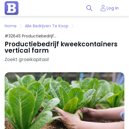
Log in
Home
Alle Bedrijven Te Koop
#32645 Productiebedrijf
kweekcontainers vertical farm
Productiebedrijf kweekcontainers
vertical farm
Zoekt groeikapitaal