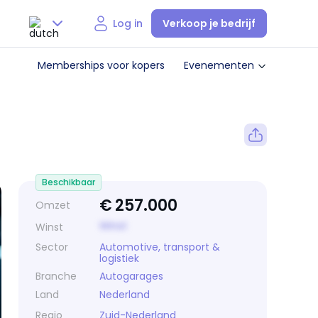
Verkoop je bedrijf
Log in
Nederlands
Memberships voor kopers
Evenementen
English
Beschikbaar
€
257.000
Omzet
Winst
Winst
Sector
Automotive, transport &
logistiek
Branche
Autogarages
Land
Nederland
Regio
Zuid-Nederland