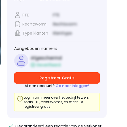
FTE
FTE
Rechtsvorm
Rechtsvorm
Type klanten
Klanttype
Aangeboden namens
Afgeschermd
Geverifieerd
Registreer Gratis
Al een account?
Ga naar inloggen!
Log in om meer over het bedrijf te zien;
zoals FTE, rechtsvorms, en meer. Of
registreer gratis.
Gegarandeerd een reactie van de verkoper