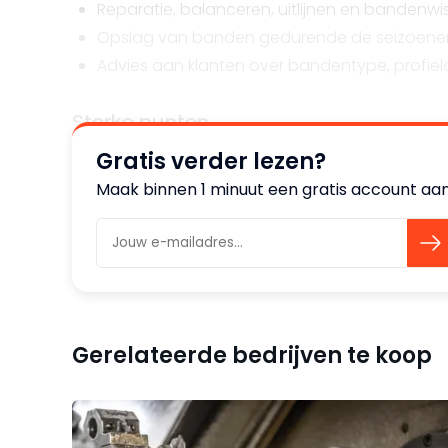
Reparatie, balanceren, uitlijnen en bandenwi
Opslag van banden gedurende de seizoene
Advies aan klanten over bandentype, profield
Sterke punten
Gratis verder lezen?
Sterke regionale reputatie;
Maak binnen 1 minuut een gratis account aan
Strategisch gelegen A-locatie met uitsteken
Bedrijfsruimte met voldoende capaciteit voor 
Mogelijkheid tot uitbreiding met aanvullend
Kansen & groeimogelijkheden
Gerelateerde bedrijven te koop
Een strategische koper kan haar marktaandee
overname van deze onderneming;
Een startende ondernemer kan instappen in 