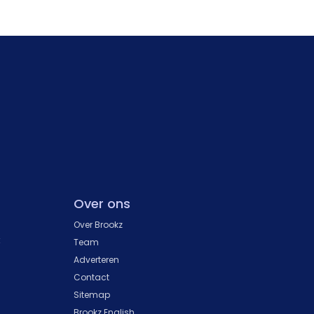
Over ons
Over Brookz
k
Team
Adverteren
Contact
Sitemap
Brookz English