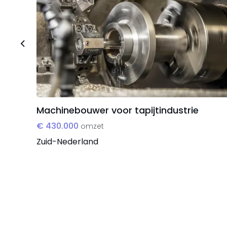
zonder vanaf nul te hoeven beginnen;
Een leasemaatschappij kan haar dienstverlen
integratie van bandenservice en -opslag bin
Machinebouwer voor tapijtindustrie
€ 430.000
omzet
Zuid-Nederland