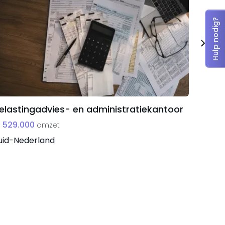
Hulp nodig?
elastingadvies- en administratiekantoor
Signbe
 529.000
€ 183.
omzet
uid-Nederland
West-