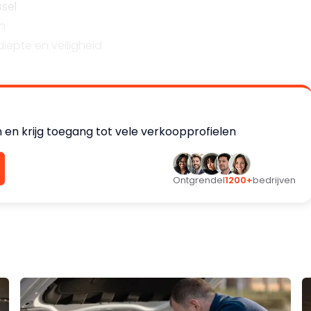
ssel
n
iepte en veiligheid
 en krijg toegang tot vele verkoopprofielen
de bereikbaarheid;
groei en uitbreiding;
Ontgrendel
1200+
bedrijven
e auto/banden onderhouds-of serviceactiviteiten.
l vergroten en concurrentiepositie versterken door
een volledig ingerichte en winstgevende onderneming,