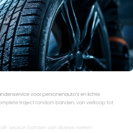
 bandenservice voor personenauto’s en lichte
complete traject rondom banden, van verkoop tot
 all- season banden van diverse merken