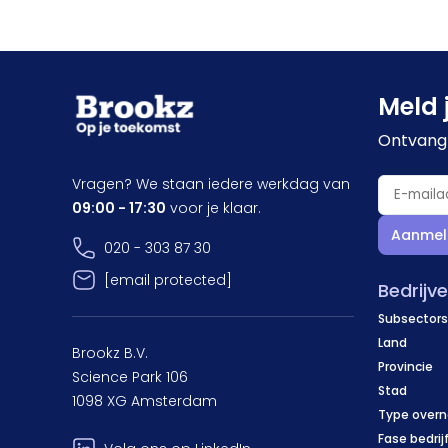
Meld 
Ontvang 
Vragen? We staan iedere werkdag van
09:00 - 17:30
voor je klaar.
Aanmel
020 - 303 87 30
[email protected]
Bedrijv
Subsectors
Land
Brookz B.V.
Provincie
Science Park 106
Stad
1098 XG Amsterdam
Type over
Fase bedrij