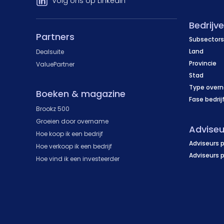
Volg ons op LinkedIn
Bedrijv
Partners
Subsectors
Land
Dealsuite
Provincie
ValuePartner
Stad
Type over
Boeken & magazine
Fase bedrij
Brookz 500
Groeien door overname
Adviseu
Hoe koop ik een bedrijf
Adviseurs p
Hoe verkoop ik een bedrijf
Adviseurs 
Hoe vind ik een investeerder