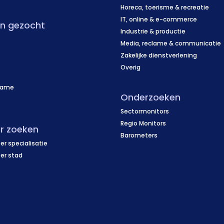
Horeca, toerisme & recreatie
IT, online & e-commerce
en gezocht
Industrie & productie
Media, reclame & communicatie
Zakelijke dienstverlening
Overig
name
Onderzoeken
f
Sectormonitors
Regio Monitors
r zoeken
Barometers
er specialisatie
per stad