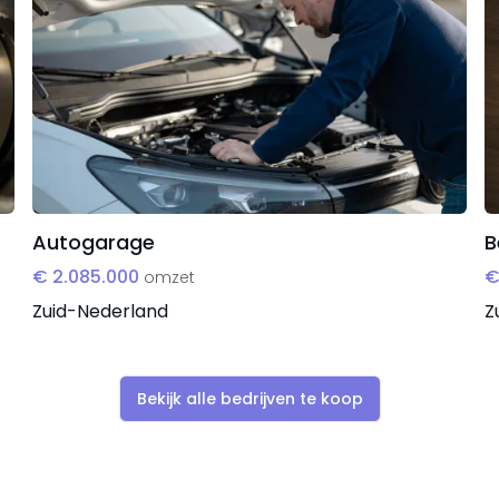
ing versterken en operationele kosten verlagen door
nen de eigen organisatie.
Autogarage
B
€ 2.085.000
€
omzet
Zuid-Nederland
Z
Bekijk alle bedrijven te koop