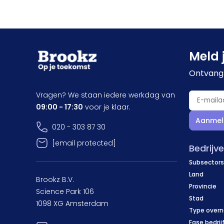
Meld 
Ontvang 
Vragen? We staan iedere werkdag van
09:00 - 17:30
voor je klaar.
Aanmel
020 - 303 87 30
[email protected]
Bedrijv
Subsectors
Land
Brookz B.V.
Provincie
Science Park 106
Stad
1098 XG Amsterdam
Type over
Fase bedrij