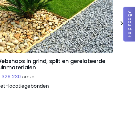
Hulp nodig?
ebshops in grind, split en gerelateerde
Gespe
uinmaterialen
groot
 329.230
€ 225
omzet
iet-locatiegebonden
Oost-N