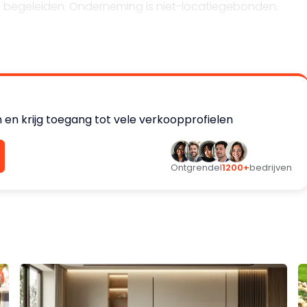
 begeleiden. Onderneming is niet-locatiegebonden.
 en krijg toegang tot vele verkoopprofielen
Ontgrendel
1200+
bedrijven