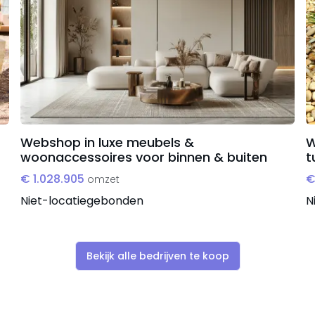
Webshop in luxe meubels &
W
woonaccessoires voor binnen & buiten
t
€ 1.028.905
€
omzet
Niet-locatiegebonden
N
Bekijk alle bedrijven te koop