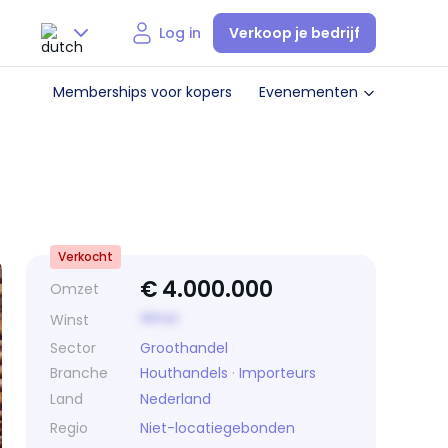
Verkoop je bedrijf
Log in
Nederlands
Memberships voor kopers
Evenementen
English
Verkocht
€
4.000.000
Omzet
Winst
Winst
Sector
Groothandel
Branche
Houthandels
·
Importeurs
Land
Nederland
Regio
Niet-locatiegebonden