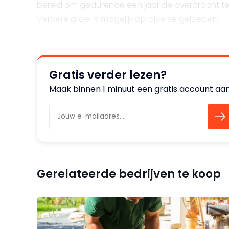
bereid om gedurende een jaar de overdracht te
Verdere groei is mogelijk op diverse gebieden.
Gratis verder lezen?
Maak binnen 1 minuut een gratis account aan
Gerelateerde bedrijven te koop