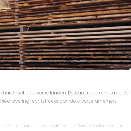
n hardhout uit diverse landen. Bestaat reeds sinds midde
hied levering rechtstreeks aan de diverse afnemers.
s op zoek naar een overnamekandidaat. Ondernemer is