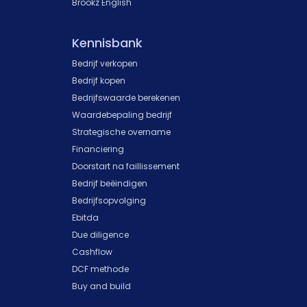
Brookz English
Kennisbank
Bedrijf verkopen
Bedrijf kopen
Bedrijfswaarde berekenen
Waardebepaling bedrijf
Strategische overname
Financiering
Doorstart na faillissement
Bedrijf beëindigen
Bedrijfsopvolging
Ebitda
Due diligence
Cashflow
DCF methode
Buy and build