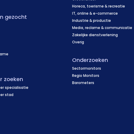
Horeca, toerisme & recreatie
IT, online & e-commerce
en gezocht
Industrie & productie
Media, reclame & communicatie
Zakelijke dienstverlening
Overig
name
Onderzoeken
f
Sectormonitors
Regio Monitors
r zoeken
Barometers
er specialisatie
per stad