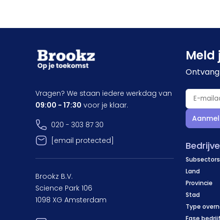
Meld 
Ontvang 
Vragen? We staan iedere werkdag van
09:00 - 17:30
voor je klaar.
Aanmel
020 - 303 87 30
[email protected]
Bedrijv
Subsectors
Land
Brookz B.V.
Provincie
Science Park 106
Stad
1098 XG Amsterdam
Type over
Fase bedrij