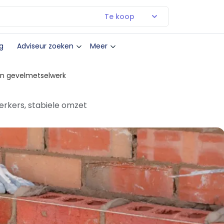
Te koop
g
Adviseur zoeken
Meer
 in gevelmetselwerk
rkers, stabiele omzet