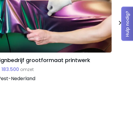
Hulp nodig?
ignbedrijf grootformaat printwerk
Lever
(thuis
 183.500
omzet
energ
est-Nederland
€ 5.70
Oost-N