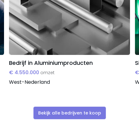
Bedrijf in Aluminiumproducten
S
€ 4.550.000
€
omzet
West-Nederland
W
Bekijk alle bedrijven te koop