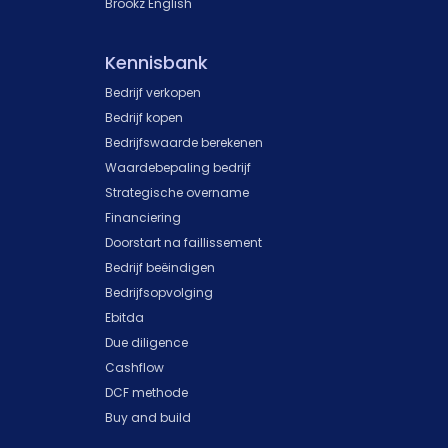
Brookz English
Kennisbank
Bedrijf verkopen
Bedrijf kopen
Bedrijfswaarde berekenen
Waardebepaling bedrijf
Strategische overname
Financiering
Doorstart na faillissement
Bedrijf beëindigen
Bedrijfsopvolging
Ebitda
Due diligence
Cashflow
DCF methode
Buy and build