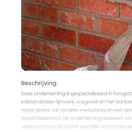
Beschrijving
Deze onderneming is gespecialiseerd in hoogwaa
kalkzandsteen-lijmwerk, voegwerk en het aanbre
vaste teams van ervaren metselaars en een aanwe
Noord Nederland. De onderneming realiseert een 
onderneming is bij uitstek geschikt voor strate