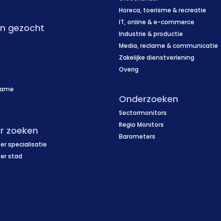
Horeca, toerisme & recreatie
IT, online & e-commerce
en gezocht
Industrie & productie
Media, reclame & communicatie
Zakelijke dienstverlening
Overig
name
Onderzoeken
f
Sectormonitors
Regio Monitors
r zoeken
Barometers
er specialisatie
per stad