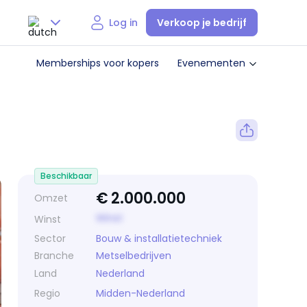
Verkoop je bedrijf
Log in
Nederlands
Memberships voor kopers
Evenementen
English
Beschikbaar
€
2.000.000
Omzet
Winst
Winst
Sector
Bouw & installatietechniek
Branche
Metselbedrijven
Land
Nederland
Regio
Midden-Nederland