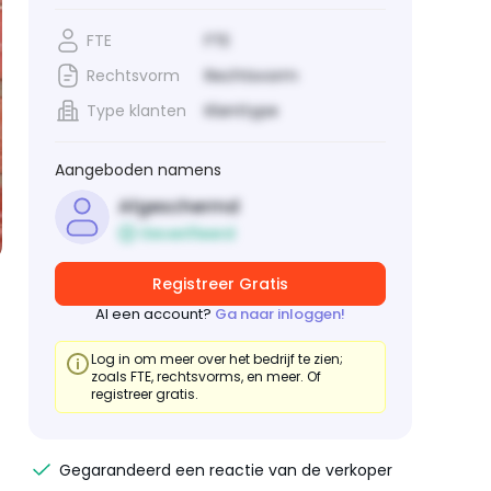
FTE
FTE
Rechtsvorm
Rechtsvorm
Type klanten
Klanttype
Aangeboden namens
Afgeschermd
Geverifieerd
Registreer Gratis
Al een account?
Ga naar inloggen!
Log in om meer over het bedrijf te zien;
zoals FTE, rechtsvorms, en meer. Of
registreer gratis.
Gegarandeerd een reactie van de verkoper