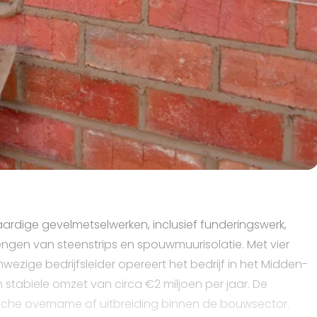
rdige gevelmetselwerken, inclusief funderingswerk,
ngen van steenstrips en spouwmuurisolatie. Met vier
zige bedrijfsleider opereert het bedrijf in het Midden-
stabiele omzet van circa €2 miljoen per jaar. De
gische overname of uitbreiding binnen de bouwsector.