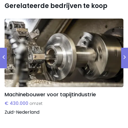
Flexibiliteit en snelheid
Gerelateerde bedrijven te koop
Oplossingsgericht engineeringvermogen
Integrale projectaanpak
Persoonlijke klantbenadering
Machinebouwer voor tapijtindustrie
€ 430.000
omzet
Zuid-Nederland