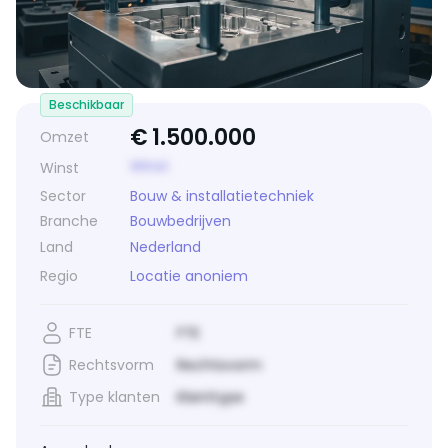
Beschikbaar
€
1.500.000
Omzet
Winst
Winst
Sector
Bouw & installatietechniek
Branche
Bouwbedrijven
Land
Nederland
Regio
Locatie anoniem
FTE
FTE
Rechtsvorm
Rechtsvorm
Type klanten
Klanttype