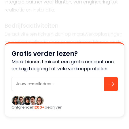
integrale partner voor klanten, van engineering tot
realisatie en installatie.
Bedrijfsactiviteiten
De activiteiten richten zich op maatwerkoplossingen
en projectrealisatie voor toepassingen binnen onder
meer waterbehandeling, milieutechnologie, chemie,
Gratis verder lezen?
food, pharma en machinebouw.
Maak binnen 1 minuut een gratis account aan
en krijg toegang tot vele verkoopprofielen
Markt en klanten
De organisatie bedient een brede en loyale
klantenbasis van zowel industriële als semi-publieke
opdrachtgevers.
Ontgrendel
1200+
bedrijven
Sterke punten