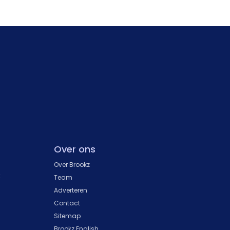
Over ons
Over Brookz
k
Team
Adverteren
Contact
Sitemap
Brookz English