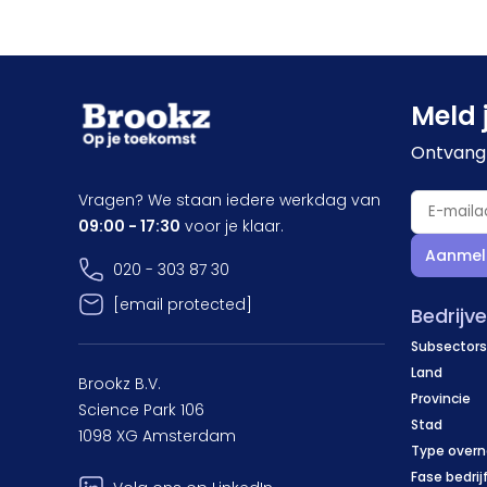
Meld 
Ontvang 
Vragen? We staan iedere werkdag van
09:00 - 17:30
voor je klaar.
Aanmel
020 - 303 87 30
[email protected]
Bedrijv
Subsectors
Land
Brookz B.V.
Provincie
Science Park 106
Stad
1098 XG Amsterdam
Type over
Fase bedrij