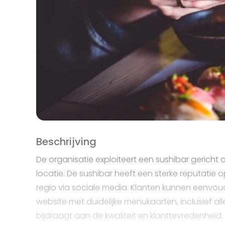
Beschrijving
De organisatie exploiteert een sushibar gericht
locatie. De sushibar heeft een sterke reputat
regio via sociale media. Klanten kunnen eenvoudi
website met duidelijke menukaarten, inclusief alle
bijdraagt aan de kwaliteit en klanttevredenheid.