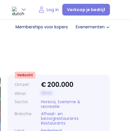
Verkoop je bedrijf
Log in
Nederlands
Memberships voor kopers
Evenementen
English
Verkocht
€
200.000
Omzet
Winst
Winst
Sector
Horeca, toerisme &
recreatie
Branche
Afhaal- en
bezorgrestaurants
·
Restaurants
Land
Nederland