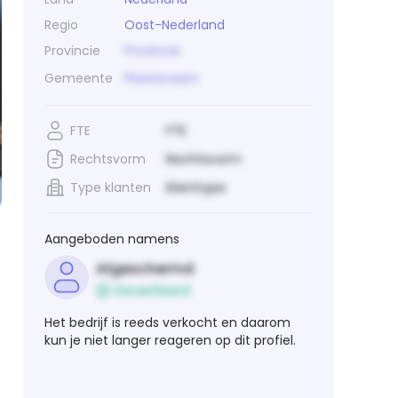
Regio
Oost-Nederland
Provincie
Provincie
Gemeente
Plaatsnaam
FTE
FTE
Rechtsvorm
Rechtsvorm
Type klanten
Klanttype
Aangeboden namens
Afgeschermd
Geverifieerd
Het bedrijf is reeds verkocht en daarom
kun je niet langer reageren op dit profiel.