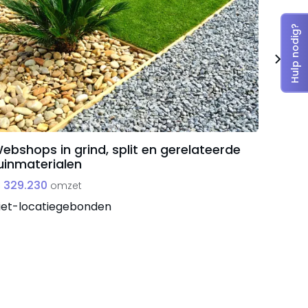
Hulp nodig?
ebshops in grind, split en gerelateerde
Twee 
uinmaterialen
€ 252
 329.230
omzet
West-
iet-locatiegebonden