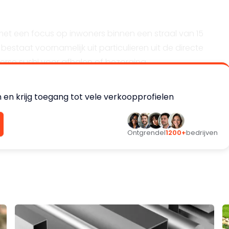
met een focus op inwoners binnen een straal van 15
estaat voornamelijk uit particulieren uit de directe
erse sushi voor afhalen of bezorging.
 en krijg toegang tot vele verkoopprofielen
gio
Ontgrendel
1200+
bedrijven
matie
d pand op een strategische locatie. De eigenares en