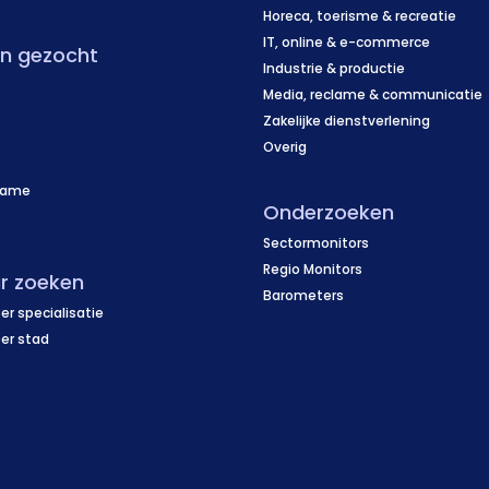
Horeca, toerisme & recreatie
IT, online & e-commerce
en gezocht
Industrie & productie
Media, reclame & communicatie
Zakelijke dienstverlening
Overig
name
Onderzoeken
f
Sectormonitors
Regio Monitors
r zoeken
Barometers
er specialisatie
per stad