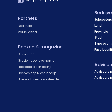
Volg ons op LinkedIn
Bedrijv
Partners
Subsectors
Land
Dealsuite
Provincie
ValuePartner
Stad
Type over
Boeken & magazine
Fase bedrij
Brookz 500
Groeien door overname
Adviseu
Hoe koop ik een bedrijf
Adviseurs p
Hoe verkoop ik een bedrijf
Adviseurs 
Hoe vind ik een investeerder