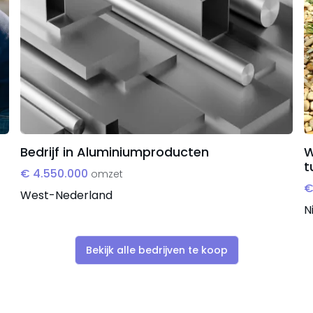
jk de productie, verkoop en logistiek. Het bedrijf wordt
en goede beheersing van het bedrijfsproces en de
 omstandigheden van de eigenares de laatste tijd minder
ncurrentie in de regio. Door intensievere bedrijfsvoering
00 per jaar. Ook de winstgevendheid biedt ruimte voor
Bedrijf in Aluminiumproducten
W
g van meer dan €65.000 bij optimalisatie.
t
€ 4.550.000
omzet
€
West-Nederland
N
ame.
Bekijk alle bedrijven te koop