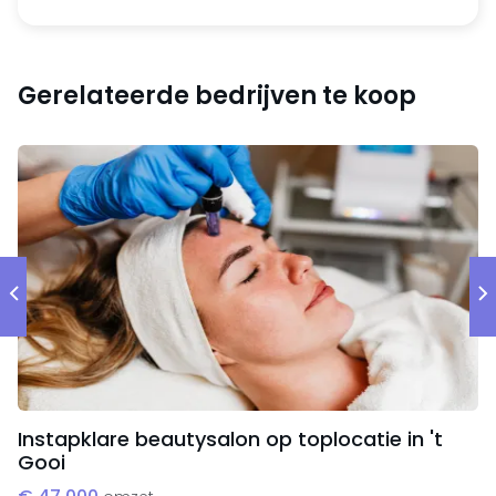
erkenning.
Kerncijfers
Gerelateerde bedrijven te koop
Omzet 2020: € 430.000
Omzet 2021: € 585.000
Instapklare beautysalon op toplocatie in 't
Gooi