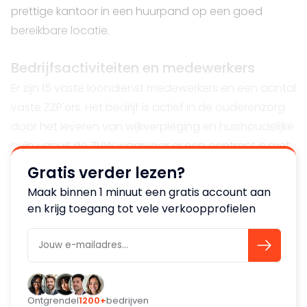
prettige kantoor in een huurpand op een goed
bereikbare locatie.
Bedrijfsactiviteiten en medewerkers
Er zijn 15 vaste loondienst medewerkers en een aantal
vaste ZZP'ers. Het bedrijf is actief in de ouderenzorg
door het leveren van wijkverpleging en huishoudelijke
hulp vanuit de ZVW waarvoor er een contract is met
de belangrijkste verzekeraar in de regio en WLZ en
Gratis verder lezen?
WMO vanuit de pgb.
Maak binnen 1 minuut een gratis account aan
en krijg toegang tot vele verkoopprofielen
Mogelijkheden
Er is veel groei potentieel en het bedrijf onderhoud
goede contacten met de lokale Ggemeente,
huisartsen en transferverpleegkundige. Daarnaast
beschikt het bedrijf over een ISO-certificaat en SBB-
Ontgrendel
1200+
bedrijven