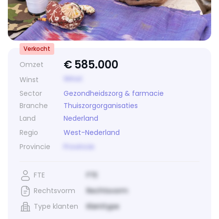
Verkocht
€
585.000
Omzet
Winst
Winst
Sector
Gezondheidszorg & farmacie
Branche
Thuiszorgorganisaties
Land
Nederland
Regio
West-Nederland
Provincie
Provincie
FTE
FTE
Rechtsvorm
Rechtsvorm
Type klanten
Klanttype