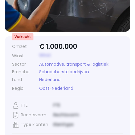
Verkocht
€
1.000.000
Omzet
Winst
Winst
Sector
Automotive, transport & logistiek
Branche
Schadeherstelbedrijven
Land
Nederland
Regio
Oost-Nederland
FTE
FTE
Rechtsvorm
Rechtsvorm
Type klanten
Klanttype