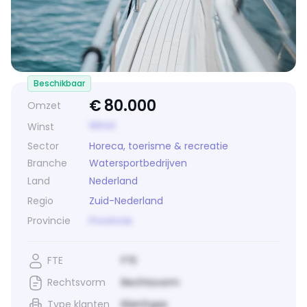
Beschikbaar
€
80.000
Omzet
Winst
Winst
Sector
Horeca, toerisme & recreatie
Branche
Watersportbedrijven
Land
Nederland
Regio
Zuid-Nederland
Provincie
Provincie
FTE
FTE
Rechtsvorm
Rechtsvorm
Type klanten
Klanttype