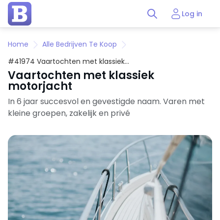
Log in
Home
Alle Bedrijven Te Koop
#41974 Vaartochten met klassiek
motorjacht
Vaartochten met klassiek
motorjacht
In 6 jaar succesvol en gevestigde naam. Varen met
kleine groepen, zakelijk en privé