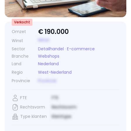
Verkocht
€
190.000
Omzet
Winst
Winst
Sector
Detailhandel
·
E-commerce
Branche
Webshops
Land
Nederland
Regio
West-Nederland
Provincie
Provincie
FTE
FTE
Rechtsvorm
Rechtsvorm
Type klanten
Klanttype