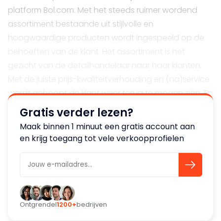
platform Bol.com. Met het steeds ruimer wordend
assortiment bestaande uit stijlvolle en
hoogwaardige producten wordt ingespeeld op de
behoeften van de klant. Het assortiment is het
gezicht van de detailhandelaar naar haar klanten.
Met de juiste prijs-kwaliteitverhouding en (na)service
wordt gehoopt de klant weer terug te mogen zien. En
dat gebeurt.
Gratis verder lezen?
Maak binnen 1 minuut een gratis account aan
Bijzonderheden
en krijg toegang tot vele verkoopprofielen
Met een nieuw opgericht merk levert het
bedrijf voortaan dezelfde producten in een jasje van
haar eigen merk waarbij de primaire focus ligt op het
behalen van de maximale tevredenheid van haar
klanten en het uitbreiden van het RS-assortiment.
Ontgrendel
1200+
bedrijven