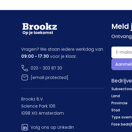
Meld 
Ontvang 
Vragen? We staan iedere werkdag van
09:00 - 17:30
voor je klaar.
Aanmel
020 - 303 87 30
[email protected]
Bedrijv
Subsectors
Land
Brookz B.V.
Provincie
Science Park 106
Stad
1098 XG Amsterdam
Type over
Fase bedrij
Volg ons op LinkedIn