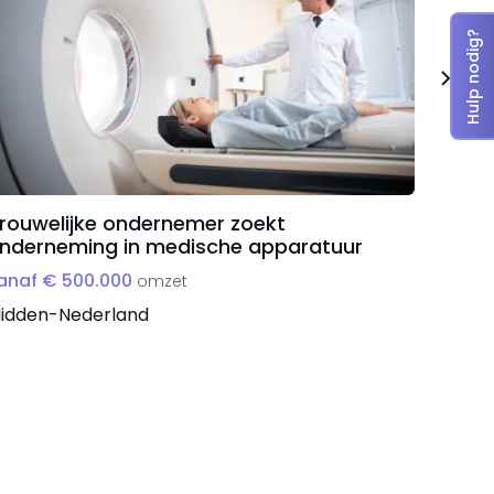
Hulp nodig?
rouwelijke ondernemer zoekt
Geves
nderneming in medische apparatuur
onder
anaf € 500.000
vanaf 
omzet
idden-Nederland
Midden