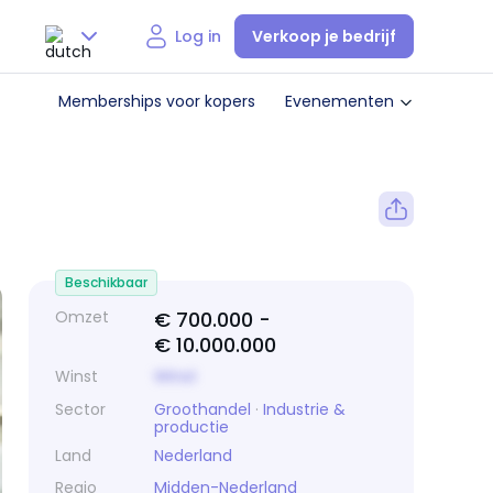
Verkoop je bedrijf
Log in
Nederlands
Memberships voor kopers
Evenementen
English
Beschikbaar
Omzet
€ 700.000 -
€ 10.000.000
Winst
Winst
Sector
Groothandel
·
Industrie &
productie
Land
Nederland
Regio
Midden-Nederland