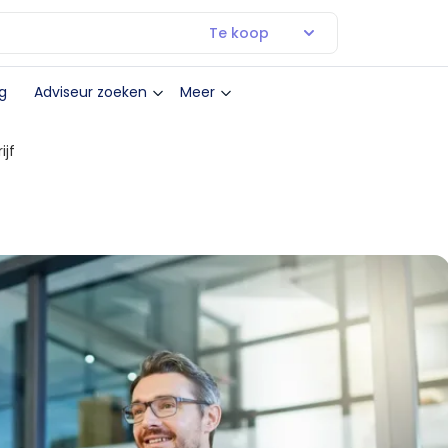
Te koop
g
Adviseur zoeken
Meer
jf