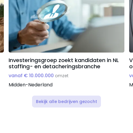
Investeringsgroep zoekt kandidaten in NL
V
staffing- en detacheringsbranche
o
vanaf € 10.000.000
v
omzet
Midden-Nederland
M
Bekijk alle bedrijven gezocht