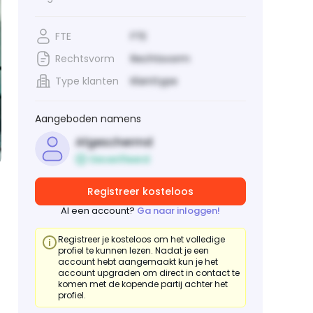
FTE
FTE
Rechtsvorm
Rechtsvorm
Type klanten
Klanttype
Aangeboden namens
Afgeschermd
Geverifieerd
Registreer kosteloos
Al een account?
Ga naar inloggen!
Registreer je kosteloos om het volledige
profiel te kunnen lezen. Nadat je een
account hebt aangemaakt kun je het
account upgraden om direct in contact te
komen met de kopende partij achter het
profiel.