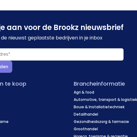
je aan voor de Brookz nieuwsbrief
de nieuwst geplaatste bedrijven in je inbox
den
en te koop
Brancheinformatie
Agri & food
Automotive, transport & logistie
Bouw & Installatietechniek
Detailhandel
name
Gezondheidszorg & farmacie
f
Groothandel
Horeca, toerisme & recreatie