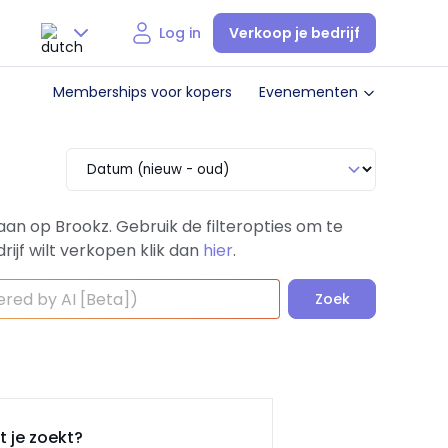
Verkoop je bedrijf
Log in
Nederlands
Memberships voor kopers
Evenementen
English
aan op Brookz.
Gebruik de filteropties om te
rijf wilt verkopen klik dan
hier
.
Zoek
 je zoekt?