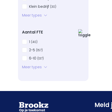
Klein bedrijf
(30)
Startup
Meer types
(11)
Bedrijven in neergang
(25)
Aantal FTE
1
(40)
2-5
(157)
6-10
(137)
11-20
Meer types
(129)
21-50
(102)
51-100
(25)
101+
(13)
Meld 