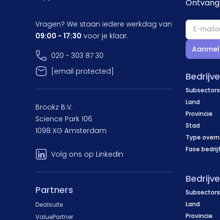
Ontvang 
Vragen? We staan iedere werkdag van
09:00 - 17:30
voor je klaar.
Aanmel
020 - 303 87 30
[email protected]
Bedrijv
Subsectors
Land
Brookz B.V.
Provincie
Science Park 106
Stad
1098 XG Amsterdam
Type over
Fase bedrij
Volg ons op LinkedIn
Bedrijv
Partners
Subsectors
Land
Dealsuite
Provincie
ValuePartner