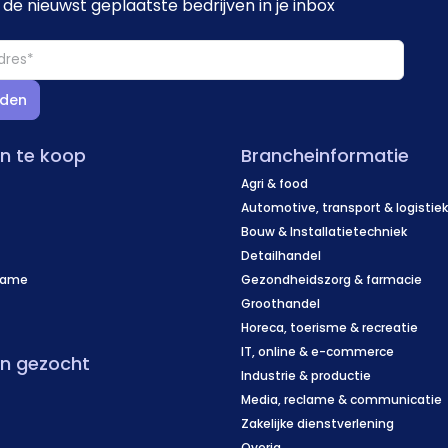
de nieuwst geplaatste bedrijven in je inbox
den
en te koop
Brancheinformatie
Agri & food
Automotive, transport & logistie
Bouw & Installatietechniek
Detailhandel
name
Gezondheidszorg & farmacie
f
Groothandel
Horeca, toerisme & recreatie
IT, online & e-commerce
en gezocht
Industrie & productie
Media, reclame & communicatie
Zakelijke dienstverlening
Overig