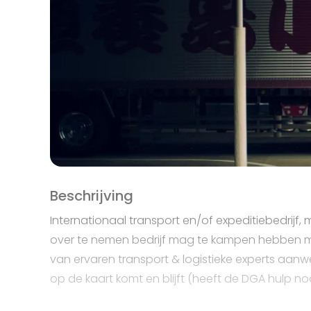
Beschrijving
Internationaal transport en/of expeditiebedrij
over te nemen bedrijf mag te kampen hebben m
van ervaren transport & logistieke experts aanw
op de kaart komt en blijft (heeft de DGA hulp n