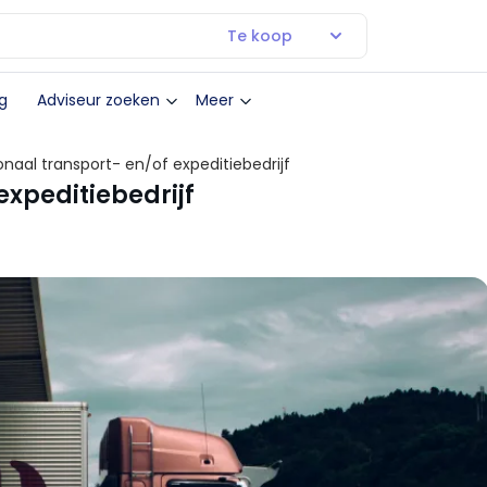
Te koop
g
Adviseur zoeken
Meer
naal transport- en/of expeditiebedrijf
expeditiebedrijf