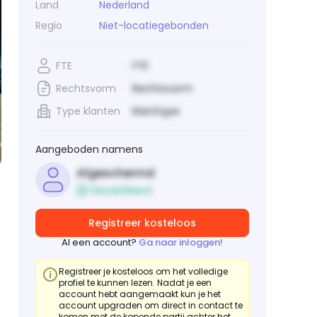
Land
Nederland
Regio
Niet-locatiegebonden
FTE
FTE
Rechtsvorm
Rechtsvorm
Type klanten
Klanttype
Aangeboden namens
Afgeschermd
Geverifieerd
Registreer kosteloos
Al een account?
Ga naar inloggen!
Registreer je kosteloos om het volledige
profiel te kunnen lezen. Nadat je een
account hebt aangemaakt kun je het
account upgraden om direct in contact te
komen met de kopende partij achter het