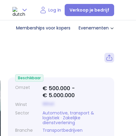
Verkoop je bedrijf
Log in
Nederlands
Memberships voor kopers
Evenementen
English
Beschikbaar
Omzet
€ 500.000 -
€ 5.000.000
Winst
Winst
Sector
Automotive, transport &
logistiek
·
Zakelijke
dienstverlening
Branche
Transportbedrijven