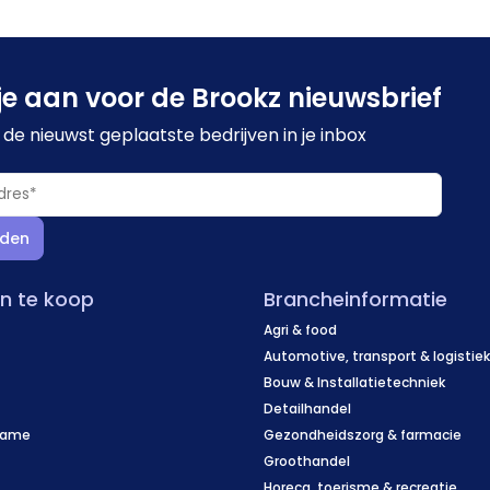
je aan voor de Brookz nieuwsbrief
de nieuwst geplaatste bedrijven in je inbox
den
en te koop
Brancheinformatie
Agri & food
Automotive, transport & logistie
Bouw & Installatietechniek
Detailhandel
name
Gezondheidszorg & farmacie
f
Groothandel
Horeca, toerisme & recreatie