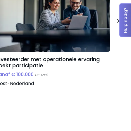
Hulp nodig?
nvesteerder met operationele ervaring
Direct
oekt participatie
met o
anaf € 100.000
vanaf 
omzet
ost-Nederland
Zuid-N