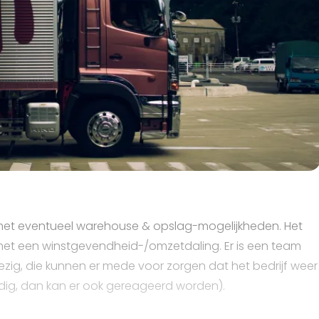
f, met eventueel warehouse & opslag-mogelijkheden. Het
et een winstgevendheid-/omzetdaling. Er is een team
ezig, die kunnen er mede voor zorgen dat het bedrijf weer
odig, dan kan er ook gereageerd worden).