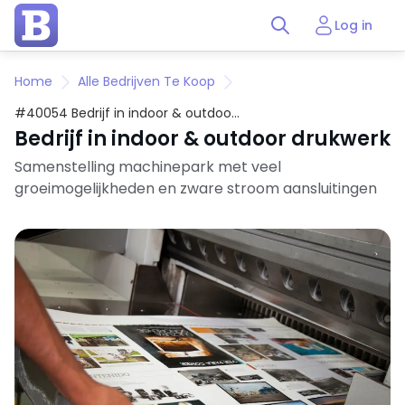
Log in
Home
Alle Bedrijven Te Koop
#40054 Bedrijf in indoor & outdoor
drukwerk
Bedrijf in indoor & outdoor drukwerk
Samenstelling machinepark met veel
groeimogelijkheden en zware stroom aansluitingen