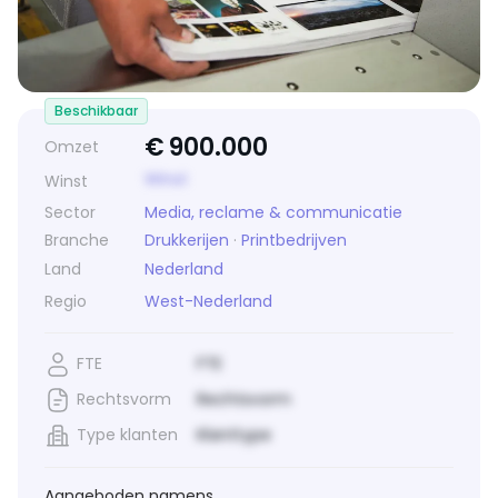
Beschikbaar
€
900.000
Omzet
Winst
Winst
Sector
Media, reclame & communicatie
Branche
Drukkerijen
·
Printbedrijven
Land
Nederland
Regio
West-Nederland
FTE
FTE
Rechtsvorm
Rechtsvorm
Type klanten
Klanttype
Aangeboden namens