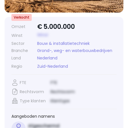
Verkocht
€
5.000.000
Omzet
Winst
Winst
Sector
Bouw & installatietechniek
Branche
Grond-, weg- en waterbouwbedrijven
Land
Nederland
Regio
Zuid-Nederland
FTE
FTE
Rechtsvorm
Rechtsvorm
Type klanten
Klanttype
Aangeboden namens
Afgeschermd