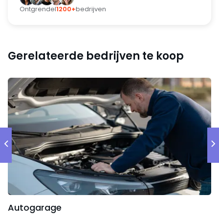
investering kon dit bedrijf echter niet de tractie
Ontgrendel
1200+
bedrijven
genereren die nodig was om een managing director
aan te houden.
Gerelateerde bedrijven te koop
Kerncijfers
De omzet en de winst waren niet voldoende voor de
ondernemers om fulltime met het merk bezig te zijn.
Sinds 2021 zijn alle advertentie activiteiten gestopt en
sinds 2022 de ondernemers onbezoldigd het merk
draaiende met zeer gelimiteerde tijdsbesteding.
Autogarage