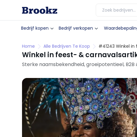
Bedrijf kopen
Bedrijf verkopen
Waardebepalin
Home
Alle Bedrijven Te Koop
#41243 Winkel in 
webshop)
Winkel in feest- & carnavalsart
Sterke naamsbekendheid, groeipotentieel, B2B &