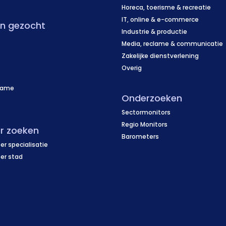
Horeca, toerisme & recreatie
IT, online & e-commerce
en gezocht
Industrie & productie
Media, reclame & communicatie
Zakelijke dienstverlening
Overig
name
Onderzoeken
f
Sectormonitors
Regio Monitors
r zoeken
Barometers
er specialisatie
per stad