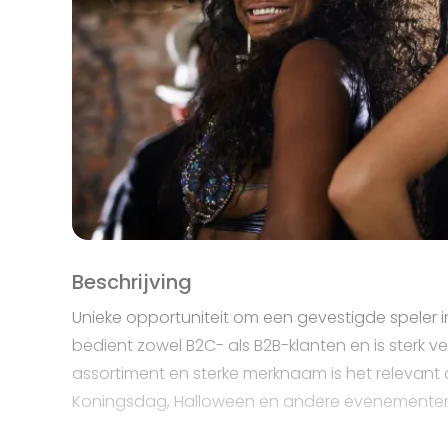
Beschrijving
Unieke opportuniteit om een gevestigde speler in 
bedient zowel B2C- als B2B-klanten en is sterk v
assortiment en sterke merknaam is het relevant 
Koningsdag, Halloween en andere evenemente