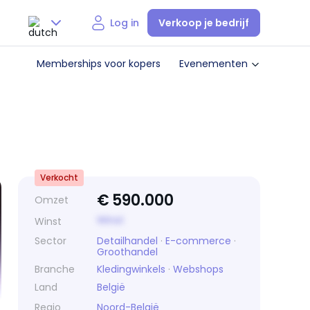
Verkoop je bedrijf
Log in
Nederlands
Memberships voor kopers
Evenementen
English
Verkocht
€
590.000
Omzet
Winst
Winst
Sector
Detailhandel
·
E-commerce
·
Groothandel
Branche
Kledingwinkels
·
Webshops
Land
België
Regio
Noord-België