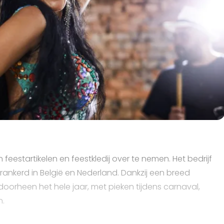
feestartikelen en feestkledij over te nemen. Het bedrijf
erankerd in België en Nederland. Dankzij een breed
doorheen het hele jaar, met pieken tijdens carnaval,
n.