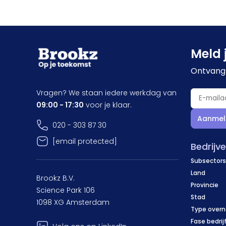
Meld 
Ontvang 
Vragen? We staan iedere werkdag van
09:00 - 17:30
voor je klaar.
Aanmel
020 - 303 87 30
[email protected]
Bedrijv
Subsectors
Land
Brookz B.V.
Provincie
Science Park 106
Stad
1098 XG Amsterdam
Type over
Fase bedrij