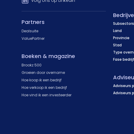
Volg ons op LinkedIn
Bedrijv
Partners
Subsectors
Land
Dealsuite
Provincie
ValuePartner
Stad
Type over
Boeken & magazine
Fase bedrij
Brookz 500
Groeien door overname
Adviseu
Hoe koop ik een bedrijf
Adviseurs p
Hoe verkoop ik een bedrijf
Adviseurs 
Hoe vind ik een investeerder