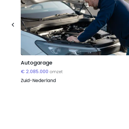
passie verderzet. Een overgangsperiode wordt vo
aandelentransactie.
Autogarage
€ 2.085.000
omzet
Zuid-Nederland