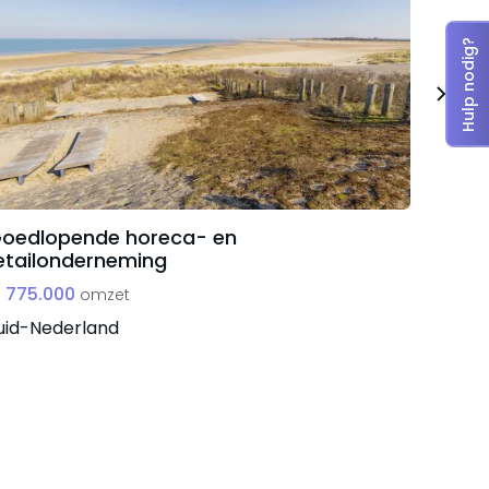
a
Hulp nodig?
oedlopende horeca- en
Innov
etailonderneming
datap
 775.000
€ 528
omzet
uid-Nederland
West-