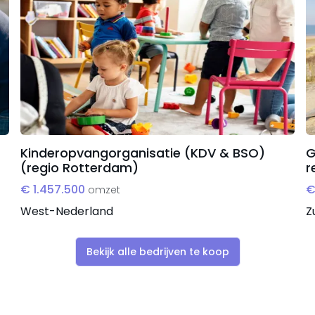
orzien voor kennisoverdracht. Transactie bij voorkeur vi
Kinderopvangorganisatie (KDV & BSO)
G
(regio Rotterdam)
r
€ 1.457.500
€
omzet
West-Nederland
Z
Bekijk alle bedrijven te koop