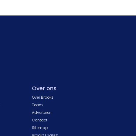
Over ons
Over Brookz
k
Team
Adverteren
Contact
Sitemap
Brookz English