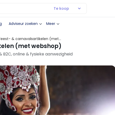
Te koop
g
Adviseur zoeken
Meer
feest- & carnavalsartikelen (met
ikelen (met webshop)
 B2C, online & fysieke aanwezigheid