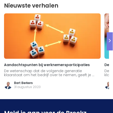
Nieuwste verhalen
Aandachtspunten bij werknemersparticipaties
De v
De wetenschap dat de volgende generatie
De w
klaarstaat om het bedrijf over te nemen, geeft je ...
klaar
Bart Berkers
31 augustus 2023