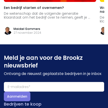
Een bedrijf starten of overnemen?
Wann
naar
De wetenschap dat de volgende generatie
klaarstaat om het bedrijf over te nemen, geeft je ...
De w
klaar
Maickel Gommers
27 november 2024
Meld je aan voor de Brookz
nieuwsbrief
Ontvang de nieuwst geplaatste bedrijven in je inbox
Aanmelden
Bedrijven te koop