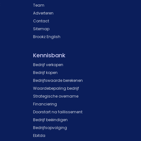
k
Team
Adverteren
Contact
Sitemap
Brookz English
Kennisbank
Bedrijf verkopen
Bedrijf kopen
Bedrijfswaarde berekenen
Waardebepaling bedrijf
Strategische overname
Financiering
Doorstart na faillissement
Bedrijf beëindigen
Bedrijfsopvolging
Ebitda