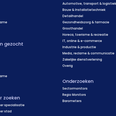
Automotive, transport & logistie
Bouw & Installatietechniek
Detailhandel
name
Gezondheidszorg & farmacie
f
Groothandel
Horeca, toerisme & recreatie
IT, online & e-commerce
en gezocht
Industrie & productie
Media, reclame & communicatie
Zakelijke dienstverlening
Overig
name
Onderzoeken
f
Sectormonitors
Regio Monitors
r zoeken
Barometers
er specialisatie
per stad