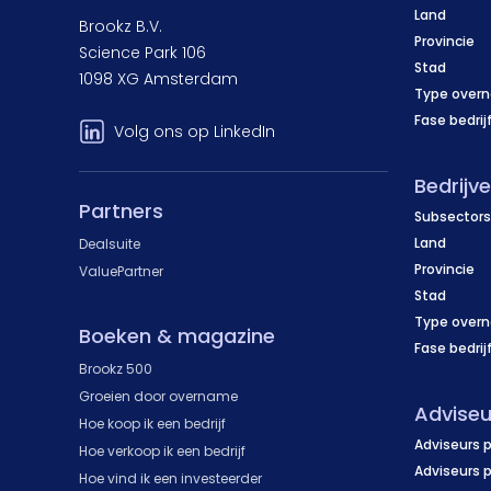
Wageningen
Gouda
(1)
(1)
Oudenaarde
Waregem
(0)
(0)
Den Bosch ('s-
Land
Venray
Terneuzen
La Louvière
(1)
(0)
(0)
Haarlemmermeer
(3)
Brookz B.V.
(3)
Hertogenbosch)
Wijchen
Katwijk
(0)
(1)
Provincie
Sint-Niklaas
(0)
Science Park 106
Vlissingen
Moeskroen
(0)
(0)
Heemstede
(1)
Eindhoven
(12)
Stad
Leiden
(2)
1098 XG Amsterdam
Hilversum
(2)
Type over
Etten-Leur
(1)
Maassluis
(1)
Fase bedrij
Hoorn
(1)
Volg ons op LinkedIn
Helmond
(0)
Ridderkerk
(1)
Huizen
(1)
Maashorst
(1)
Rijswijk
(1)
Bedrijv
Ouder-Amstel
(1)
Meierijstad
Partners
(4)
Rotterdam
(15)
Subsectors
Purmerend
(3)
Oosterhout
(2)
Land
Dealsuite
Schiedam
(0)
Zaanstad
(0)
Provincie
ValuePartner
Oss
(1)
Sliedrecht
(1)
Stad
Roosendaal
(0)
Vlaardingen
(0)
Type over
Boeken & magazine
Tilburg
(5)
Fase bedrij
Zoetermeer
(1)
Brookz 500
Veldhoven
(1)
Groeien door overname
Adviseu
Vught
(1)
Hoe koop ik een bedrijf
Adviseurs p
Hoe verkoop ik een bedrijf
Waalwijk
(1)
Adviseurs 
Hoe vind ik een investeerder