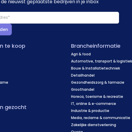
de nieuwst geplaatste bedrijven in je inbox
den
en te koop
Brancheinformatie
Agri & food
Automotive, transport & logistie
Bouw & Installatietechniek
Detailhandel
name
Gezondheidszorg & farmacie
f
Groothandel
Horeca, toerisme & recreatie
IT, online & e-commerce
en gezocht
Industrie & productie
Media, reclame & communicatie
Zakelijke dienstverlening
Overig