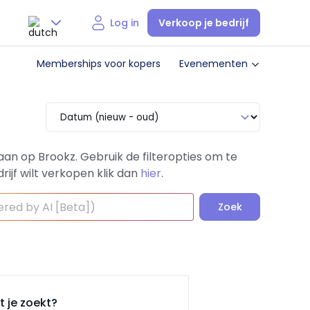
Verkoop je bedrijf
Log in
Nederlands
Memberships voor kopers
Evenementen
English
aan op Brookz.
Gebruik de filteropties om te
rijf wilt verkopen klik dan
hier
.
Zoek
 je zoekt?