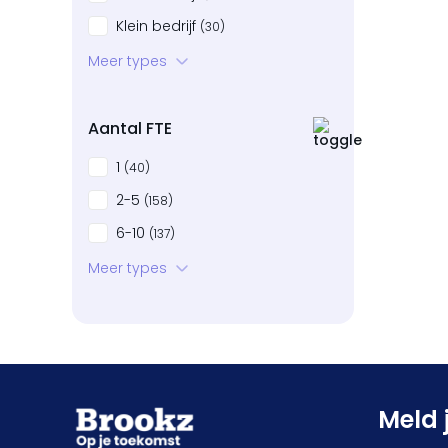
Klein bedrijf
(30)
Startup
Meer types
(11)
Bedrijven in neergang
(25)
Aantal FTE
1
(40)
2-5
(158)
6-10
(137)
11-20
Meer types
(129)
21-50
(102)
51-100
(25)
101+
(13)
Meld 