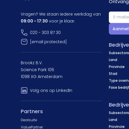
Ontvang 
Vragen? We staan iedere werkdag van
09:00 - 17:30
voor je klaar.
Aanmel
020 - 303 87 30
[email protected]
Bedrijv
Subsectors
Land
Brookz B.V.
Provincie
Science Park 106
Stad
1098 XG Amsterdam
Type over
Fase bedrij
Volg ons op LinkedIn
Bedrijv
Partners
Subsectors
Land
Dealsuite
Provincie
ValuePartner