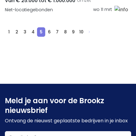
Van € 25.000 tot € 1.000.000
omzet
wo 11 mrt
Niet-locatiegebonden
1
2
3
4
5
6
7
8
9
10
Meld je aan voor de Brookz
nieuwsbrief
Ontvang de nieuwst geplaatste bedrijven in je inbox