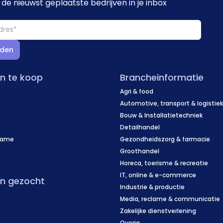
de nieuwst geplaatste bedrijven in je inbox
den
en te koop
Brancheinformatie
Agri & food
Automotive, transport & logistie
Bouw & Installatietechniek
Detailhandel
name
Gezondheidszorg & farmacie
f
Groothandel
Horeca, toerisme & recreatie
IT, online & e-commerce
en gezocht
Industrie & productie
Media, reclame & communicatie
Zakelijke dienstverlening
Overig