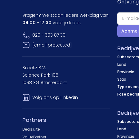
Ontvang 
Vragen? We staan iedere werkdag van
09:00 - 17:30
voor je klaar.
Aanmel
020 - 303 87 30
[email protected]
Bedrijv
Subsectors
Land
Brookz B.V.
Provincie
Science Park 106
Stad
1098 XG Amsterdam
Type over
Fase bedrij
Volg ons op LinkedIn
Bedrijv
Partners
Subsectors
Land
Dealsuite
Provincie
ValuePartner