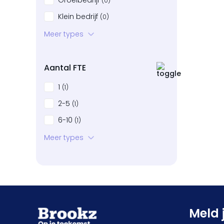
Groeibedrijf
(0)
Klein bedrijf
(0)
Startup
Meer types
(0)
Bedrijven in neergang
(0)
Aantal FTE
1
(1)
2-5
(1)
6-10
(1)
11-20
Meer types
(0)
21-50
(0)
51-100
(0)
101+
(0)
Meld 