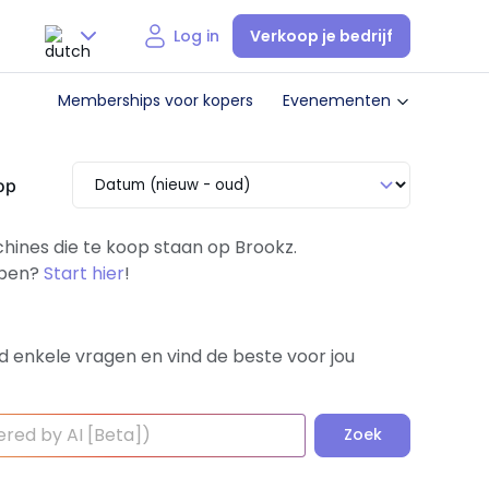
Verkoop je bedrijf
Log in
Nederlands
Memberships voor kopers
Evenementen
English
op
hines die te koop staan op Brookz.
kopen?
Start hier
!
d enkele vragen en vind de beste voor jou
Zoek