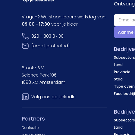
Ontvang 
Vragen? We staan iedere werkdag van
09:00 - 17:30
voor je klaar.
Aanmel
020 - 303 87 30
[email protected]
Bedrijv
Subsectors
Land
Brookz B.V.
Provincie
Science Park 106
Stad
1098 XG Amsterdam
Type over
Fase bedrij
Volg ons op LinkedIn
Bedrijv
Partners
Subsectors
Land
Dealsuite
Provincie