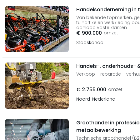
Handelsonderneming in t
Van bekende topmerken, ger
tuinartikelen werkkleding bo
aanloop vaste klanten
€ 900.000
omzet
Stadskanaal
Handels-, onderhouds- & 
Verkoop – reparatie – verhuu
€ 2.755.000
omzet
Noord-Nederland
Groothandel in professi
metaalbewerking
Technische groothandel (B2B