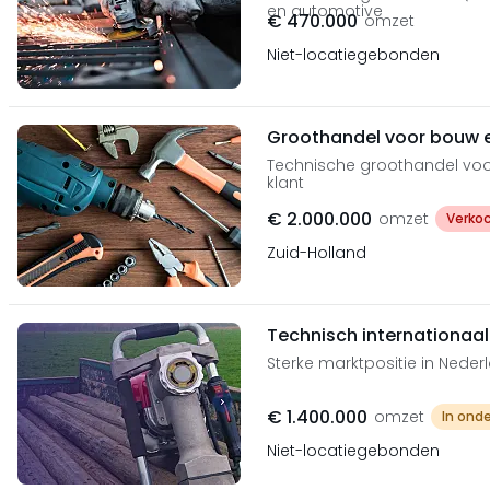
en automotive
€ 470.000
omzet
Niet-locatiegebonden
Groothandel voor bouw e
Technische groothandel voor
klant
€ 2.000.000
omzet
Verko
Zuid-Holland
Technisch internationaal
Sterke marktpositie in Nede
€ 1.400.000
omzet
In ond
Niet-locatiegebonden