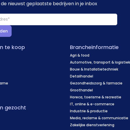
de nieuwst geplaatste bedrijven in je inbox
den
en te koop
Brancheinformatie
Agri & food
Automotive, transport & logistie
Bouw & Installatietechniek
Detailhandel
name
Gezondheidszorg & farmacie
f
Groothandel
Horeca, toerisme & recreatie
IT, online & e-commerce
en gezocht
Industrie & productie
Media, reclame & communicatie
Zakelijke dienstverlening