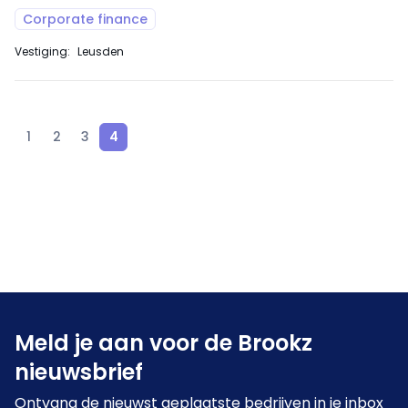
Corporate finance
Vestiging:
Leusden
1
2
3
4
Meld je aan voor de Brookz
nieuwsbrief
Ontvang de nieuwst geplaatste bedrijven in je inbox