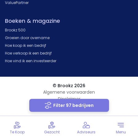
ValuePartner
Boeken & magazine
Brookz 500
Groeien door overname
Hoe koop ik een bedrijf
Hoe verkoop ik een bedrijf
Hoe vind ik een investeerder
© Brookz 2026
Algemene voorwaarden
Disclaimer
Filter 97 bedrijven
Privacy Statement
Te Koop
Gezocht
Adviseurs
Menu