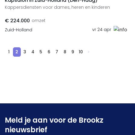
Kapsalon in Zuid-Holland (Den-Haag)
Kappersdiensten voor dames, heren en kinderen
€ 224.000
omzet
vr 24 apr
Zuid-Holland
1
2
3
4
5
6
7
8
9
10
Meld je aan voor de Brookz
nieuwsbrief