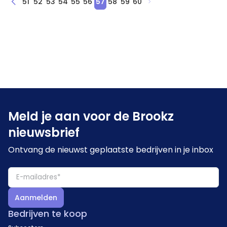
51
52
53
54
55
56
57
58
59
60
Meld je aan voor de Brookz
nieuwsbrief
Ontvang de nieuwst geplaatste bedrijven in je inbox
Aanmelden
Bedrijven te koop