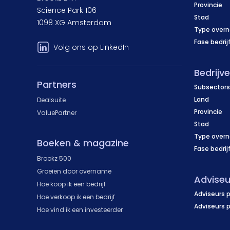
Provincie
Science Park 106
Stad
1098 XG Amsterdam
Type over
Fase bedrij
Volg ons op LinkedIn
Bedrijv
Partners
Subsectors
Land
Dealsuite
Provincie
ValuePartner
Stad
Type over
Boeken & magazine
Fase bedrij
Brookz 500
Groeien door overname
Adviseu
Hoe koop ik een bedrijf
Adviseurs p
Hoe verkoop ik een bedrijf
Adviseurs 
Hoe vind ik een investeerder