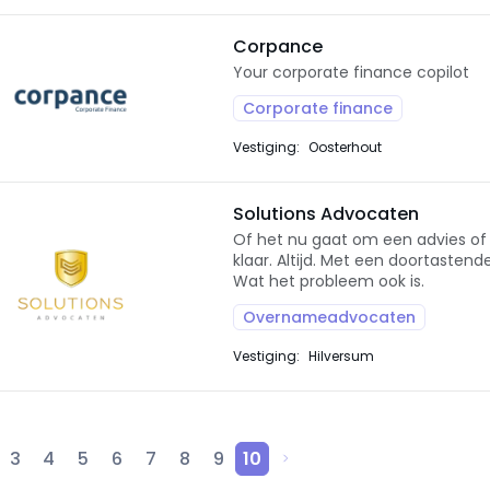
Corpance
Your corporate finance copilot
Corporate finance
Vestiging:
Oosterhout
Solutions Advocaten
Of het nu gaat om een advies of 
klaar. Altijd. Met een doortasten
Wat het probleem ook is.
Overnameadvocaten
Vestiging:
Hilversum
3
4
5
6
7
8
9
10