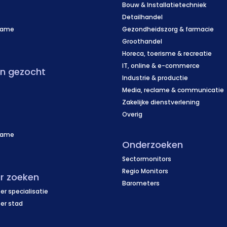
Bouw & Installatietechniek
Detailhandel
name
Gezondheidszorg & farmacie
f
Groothandel
Horeca, toerisme & recreatie
IT, online & e-commerce
en gezocht
Industrie & productie
Media, reclame & communicatie
Zakelijke dienstverlening
Overig
name
Onderzoeken
f
Sectormonitors
Regio Monitors
r zoeken
Barometers
er specialisatie
per stad