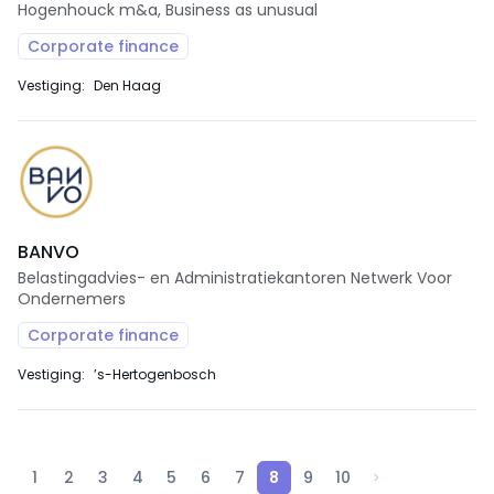
Hogenhouck m&a, Business as unusual
Corporate finance
Vestiging:
Den Haag
BANVO
Belastingadvies- en Administratiekantoren Netwerk Voor
Ondernemers
Corporate finance
Vestiging:
’s-Hertogenbosch
1
2
3
4
5
6
7
8
9
10