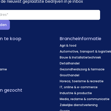
de nieuwst geplaatste bedrijven in je inbox
den
en te koop
Brancheinformatie
Agri & food
Automotive, transport & logistie
Bouw & Installatietechniek
Detailhandel
name
Gezondheidszorg & farmacie
f
Groothandel
Horeca, toerisme & recreatie
IT, online & e-commerce
en gezocht
Industrie & productie
Media, reclame & communicatie
Zakelijke dienstverlening
Overig