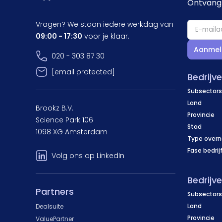
Ontvang 
Vragen? We staan iedere werkdag van
09:00 - 17:30
voor je klaar.
Aanmel
020 - 303 87 30
[email protected]
Bedrijv
Subsectors
Land
Brookz B.V.
Provincie
Science Park 106
Stad
1098 XG Amsterdam
Type over
Fase bedrij
Volg ons op LinkedIn
Bedrijv
Partners
Subsectors
Land
Dealsuite
Provincie
ValuePartner