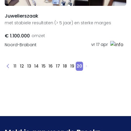
Juwelierszaak
met stabiele resultaten (> 5 jaar) en sterke marges
€ 1.100.000
omzet
vr 17 apr
Noord-Brabant
11
12
13
14
15
16
17
18
19
20