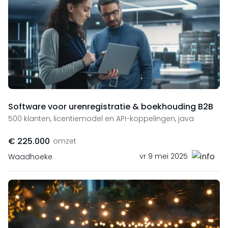
Software voor urenregistratie & boekhouding B2B
500 klanten, licentiemodel en API-koppelingen, java
€ 225.000
omzet
vr 9 mei 2025
Waadhoeke