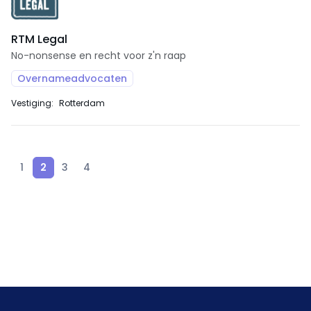
RTM Legal
No-nonsense en recht voor z'n raap
Overnameadvocaten
Vestiging:
Rotterdam
1
2
3
4