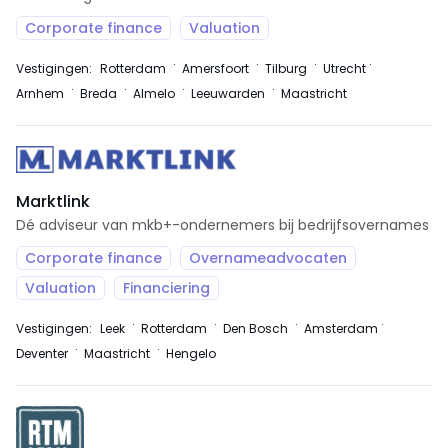
Corporate finance
Valuation
Vestigingen:
Rotterdam
Amersfoort
Tilburg
Utrecht
Arnhem
Breda
Almelo
Leeuwarden
Maastricht
Marktlink
Dé adviseur van mkb+-ondernemers bij bedrijfsovernames
Corporate finance
Overnameadvocaten
Valuation
Financiering
Vestigingen:
Leek
Rotterdam
Den Bosch
Amsterdam
Deventer
Maastricht
Hengelo