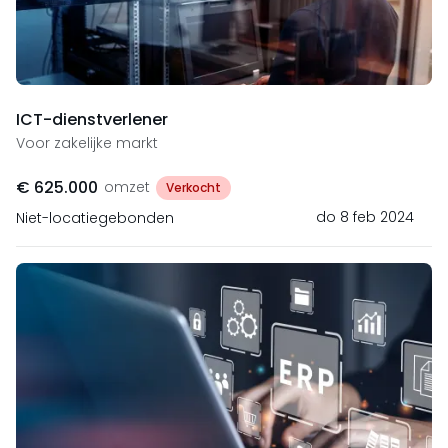
ICT-dienstverlener
Voor zakelijke markt
€ 625.000
omzet
Verkocht
do 8 feb 2024
Niet-locatiegebonden