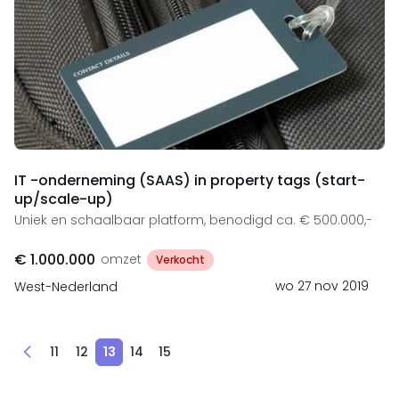
IT -onderneming (SAAS) in property tags (start-
up/scale-up)
Uniek en schaalbaar platform, benodigd ca. € 500.000,-
€ 1.000.000
omzet
Verkocht
wo 27 nov 2019
West-Nederland
11
12
13
14
15