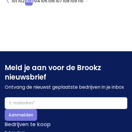
101
102
103
104
105
106
107
108
109
110
Meld je aan voor de Brookz
nieuwsbrief
Ontvang de nieuwst geplaatste bedrijven in je inbox
Aanmelden
Bedrijven te koop