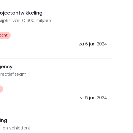
ojectontwikkeling
jplijn van € 600 miljoen
ocht
za 6 jan 2024
gency
creatief team
t
vr 5 jan 2024
ing
 en schiettent