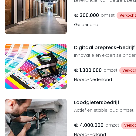
Leverancier van deuren, bes
€ 300.000
omzet
Verkoch
Gelderland
Digitaal prepress-bedrijf
Innovatie en expertise onde
€ 1.300.000
omzet
Verkoc
Noord-Nederland
Loodgietersbedrijf
Actief en stabiel qua omzet
€ 4.000.000
omzet
Verko
Noord-Holland