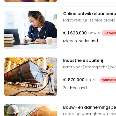
Online ontwikkelaar leer
Maatwerk, full-service provi
€ 1.628.000
omzet
Verkoc
Midden-Nederland
Industriële spuiterij
Kans voor (strategische) ko
€ 870.000
omzet
Verkoch
Zuid-Holland
Bouw- en aannemingsbed
Focus op woningbouw in aa