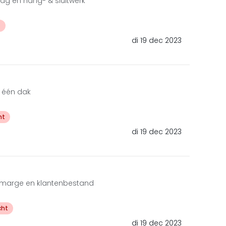
lag en hang- & sluitwerk
t
di 19 dec 2023
r één dak
ht
di 19 dec 2023
, marge en klantenbestand
cht
di 19 dec 2023