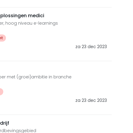
oplossingen medici
der, hoog niveau e-learnings
ht
za 23 dec 2023
per met (groei)ambitie in branche
t
za 23 dec 2023
rijf
rdbevingsgebied