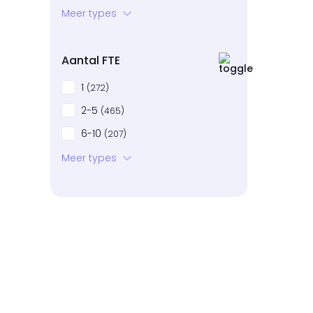
Startup
Meer types
(87)
Bedrijven in neergang
(16)
Aantal FTE
1
(272)
2-5
(465)
6-10
(207)
11-20
Meer types
(104)
21-50
(64)
51-100
(7)
101+
(2)